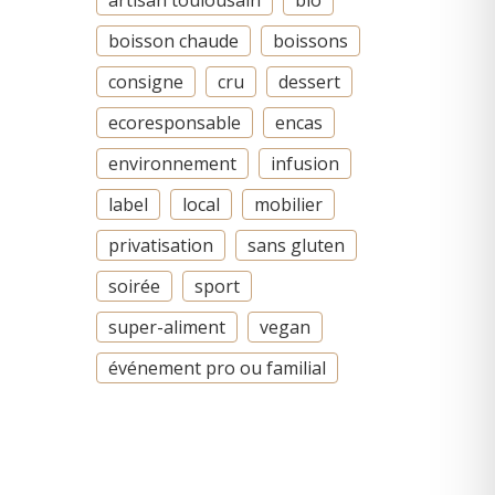
artisan toulousain
bio
boisson chaude
boissons
consigne
cru
dessert
ecoresponsable
encas
environnement
infusion
label
local
mobilier
privatisation
sans gluten
soirée
sport
super-aliment
vegan
événement pro ou familial