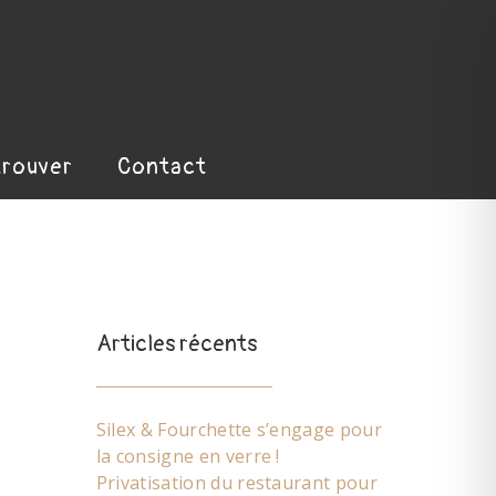
trouver
Contact
Articles récents
Silex & Fourchette s’engage pour
la consigne en verre !
Privatisation du restaurant pour