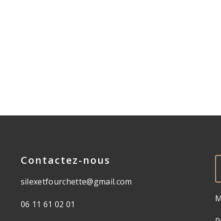
Contactez-nous
silexetfourchette@gmail.com
M
06 11 61 02 01
P