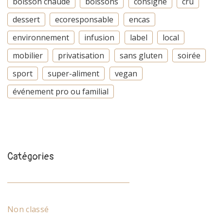
boisson chaude
boissons
consigne
cru
dessert
ecoresponsable
encas
environnement
infusion
label
local
mobilier
privatisation
sans gluten
soirée
sport
super-aliment
vegan
événement pro ou familial
Catégories
Non classé