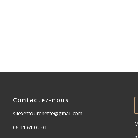
Contactez-nous
silexetfourchette@gmail.com
M
06 11 61 02 01
P