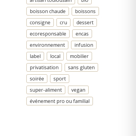
artisan toulousain
bio
boisson chaude
boissons
consigne
cru
dessert
ecoresponsable
encas
environnement
infusion
label
local
mobilier
privatisation
sans gluten
soirée
sport
super-aliment
vegan
événement pro ou familial