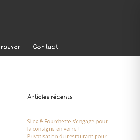
trouver
Contact
Articles récents
Silex & Fourchette s’engage pour
la consigne en verre !
Privatisation du restaurant pour