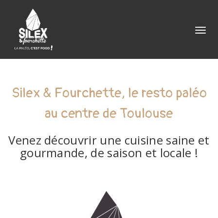
Togg
Silex & Fourchette, le resto paléo
au centre de Toulouse
Venez découvrir une cuisine saine et
gourmande, de saison et locale !