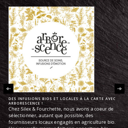
SILEX & FOURCHETTE OBTIENT LE LABEL FIG QUI
RÉCOMPENSE LES RESTAURANTS ÉCORESPONSABLES
Nous avons reçu le label @fig_for_good ! FiG est
une association qui labellise et met en avant les
restaurants écoresponsables. Son évaluation
objective permet d'attribuer à chaque action
écoresponsable un nombre de points
proportionnel à son impact réel sur la planète.
Voici les actions mises en place dans notre
restaurant : Cuisine de saison
Approvisionnement...