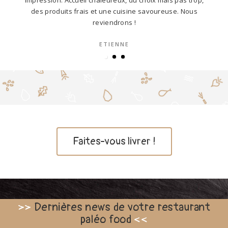
impression. Accueil chaleureux, du choix mais pas trop,
…
des produits frais et une cuisine savoureuse. Nous
reviendrons !
ETIENNE
Faites-vous livrer !
>>
Dernières news de votre restaurant
paléo food
<<